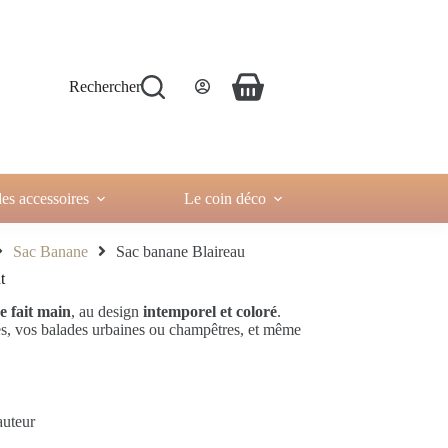
Rechercher
es accessoires
Le coin déco
Sac Banane
Sac banane Blaireau
t
e fait main
, au design
intemporel et coloré
.
ties, vos balades urbaines ou champêtres, et même
auteur