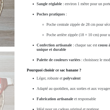
Sangle réglable
: environ 1 mètre pour un porté
Poches pratiques
:
Poche centrale zippée de 28 cm pour sécu
Poche arrière zippée (18 × 10 cm) pour un
Confection artisanale
: chaque sac est
cousu à
unique et durable
Palette de couleurs variées
: choisissez le mod
Pourquoi choisir ce sac banane ?
Léger, robuste et
polyvalent
Adapté au quotidien, aux sorties et aux voyage
Fabrication artisanale
et responsable
Idéal pour un cadeau original et pratique