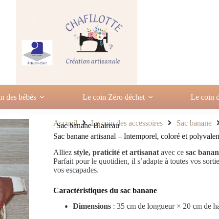
in des bébés
Le coin Zéro déchet
Le coin d
Accueil
Le coin des accessoires
Sac banane
Sac banane Blaireau
Sac banane artisanal – Intemporel, coloré et polyvalen
Alliez
style, praticité et artisanat
avec ce
sac banan
Parfait pour le quotidien, il s’adapte à toutes vos sor
vos escapades.
Caractéristiques du sac banane
Dimensions
: 35 cm de longueur × 20 cm de h