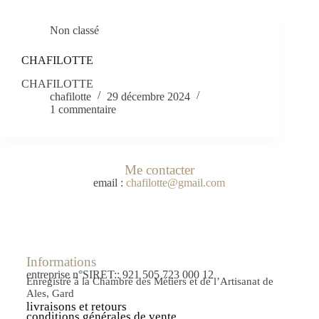
Non classé
CHAFILOTTE
CHAFILOTTE
chafilotte
29 décembre 2024
1 commentaire
Me contacter
email :
chafilotte@gmail.com
Informations
entreprise n°SIRET:: 921 505 723 000 12
Enregistré à la Chambre des Métiers et de l’Artisanat de
Ales, Gard
livraisons et retours
conditions générales de vente