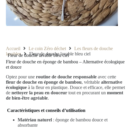
Accueil
Le coin Zéro déchet
Les fleurs de douche
lavables
Fleur de douche lavable bleu ciel
Fleur de douche lavable bleu ciel
Fleur de douche en éponge de bambou – Alternative écologique
et douce
Optez pour une
routine de douche responsable
avec cette
fleur de douche en éponge de bambou
, véritable
alternative
écologique
à la fleur en plastique. Douce et efficace, elle permet
de
nettoyer la peau en douceur
tout en procurant un
moment
de bien-être agréable
.
Caractéristiques et conseils d’utilisation
Matériau naturel
: éponge de bambou douce et
absorbante