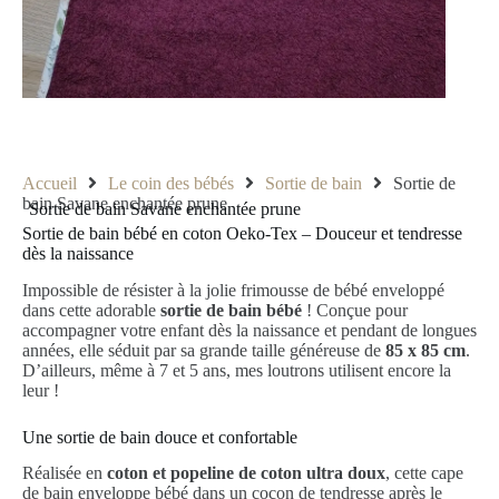
Accueil
Le coin des bébés
Sortie de bain
Sortie de
bain Savane enchantée prune
Sortie de bain Savane enchantée prune
Sortie de bain bébé en coton Oeko-Tex – Douceur et tendresse
dès la naissance
Impossible de résister à la jolie frimousse de bébé enveloppé
dans cette adorable
sortie de bain bébé
! Conçue pour
accompagner votre enfant dès la naissance et pendant de longues
années, elle séduit par sa grande taille généreuse de
85 x 85 cm
.
D’ailleurs, même à 7 et 5 ans, mes loutrons utilisent encore la
leur !
Une sortie de bain douce et confortable
Réalisée en
coton et popeline de coton ultra doux
, cette cape
de bain enveloppe bébé dans un cocon de tendresse après le