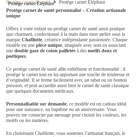
Protége carnet de santé
Protège carnet Éléphant
Protège carnet Éléphant
Protège carnet de santé personnalisé – Création artisanale
unique
Offrez à votre enfant un protège carnet de santé aussi pratique
que charmant, confectionné à la main dans mon atelier sous la
marque
Chafilotte
, créatrice indépendante passionnée. Chaque
modèle est une
pièce unique
, imaginée avec soin en associant
une
double gaze de coton pailletée
à des
motifs doux et
poétiques
.
Ce protège carnet de santé allie esthétisme et fonctionnalité : il
protège le carnet tout en lui apportant une touche de tendresse et
d’originalité. Il se ferme facilement avec un rabat ou un bouton
pression, et peut accueillir aussi bien le carnet de santé classique
que quelques documents médicaux.
Personnalisable sur demande
, ce modèle est un cadeau idéal
pour une naissance, un baptême ou un anniversaire. Vous
pouvez me contacter par message pour choisir les couleurs, les
motifs ou les matières.
En choisissant Chafilotte, vous soutenez l’artisanat français, le