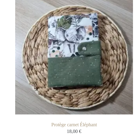
Protège carnet Éléphant
18,00
€