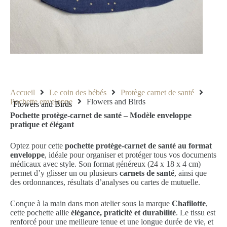
Accueil
Le coin des bébés
Protège carnet de santé
Pochette enveloppe
Flowers and Birds
Flowers and Birds
Pochette protège-carnet de santé – Modèle enveloppe
pratique et élégant
Optez pour cette
pochette protège-carnet de santé au format
enveloppe
, idéale pour organiser et protéger tous vos documents
médicaux avec style. Son format généreux (24 x 18 x 4 cm)
permet d’y glisser un ou plusieurs
carnets de santé
, ainsi que
des ordonnances, résultats d’analyses ou cartes de mutuelle.
Conçue à la main dans mon atelier sous la marque
Chafilotte
,
cette pochette allie
élégance, praticité et durabilité
. Le tissu est
renforcé pour une meilleure tenue et une longue durée de vie, et