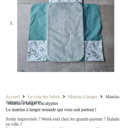
Accueil
Le coin des bébés
Matelas à langer
Matelas
à langer Eucalyptus
Matelas à langer Eucalyptus
Le matelas à langer nomade qui vous suit partout !
Sortie improvisée ? Week-end chez les grands-parents ? Balade
en ville ?