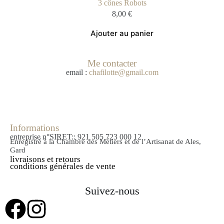
3 cônes Robots
8,00
€
Ajouter au panier
Me contacter
email :
chafilotte@gmail.com
Informations
entreprise n°SIRET:: 921 505 723 000 12
Enregistré à la Chambre des Métiers et de l’Artisanat de Ales,
Gard
livraisons et retours
conditions générales de vente
Suivez-nous