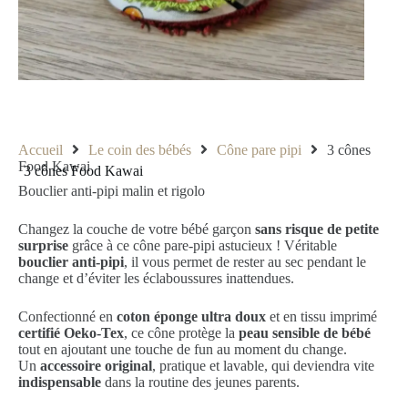
Accueil
Le coin des bébés
Cône pare pipi
3 cônes
Food Kawai
3 cônes Food Kawai
Bouclier anti-pipi malin et rigolo
Changez la couche de votre bébé garçon
sans risque de petite
surprise
grâce à ce cône pare-pipi astucieux ! Véritable
bouclier anti-pipi
, il vous permet de rester au sec pendant le
change et d’éviter les éclaboussures inattendues.
Confectionné en
coton éponge ultra doux
et en tissu imprimé
certifié Oeko-Tex
, ce cône protège la
peau sensible de bébé
tout en ajoutant une touche de fun au moment du change.
Un
accessoire original
, pratique et lavable, qui deviendra vite
indispensable
dans la routine des jeunes parents.