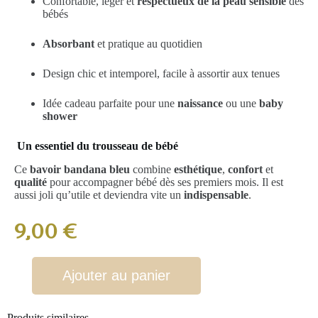
Confortable, léger et
respectueux de la peau sensible
des
bébés
Absorbant
et pratique au quotidien
Design chic et intemporel, facile à assortir aux tenues
Idée cadeau parfaite pour une
naissance
ou une
baby
shower
Un essentiel du trousseau de bébé
Ce
bavoir bandana bleu
combine
esthétique
,
confort
et
qualité
pour accompagner bébé dès ses premiers mois. Il est
aussi joli qu’utile et deviendra vite un
indispensable
.
9,00
€
Ajouter au panier
Produits similaires