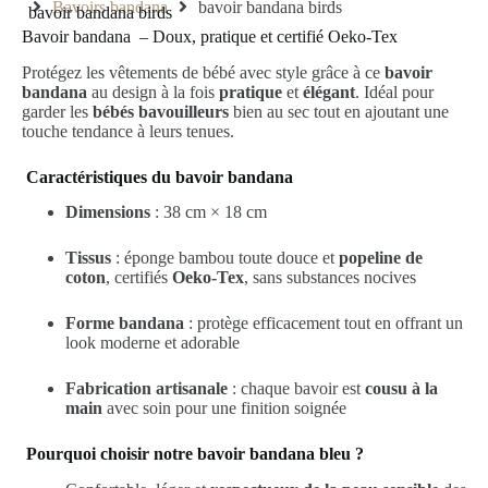
Bavoirs bandana
bavoir bandana birds
bavoir bandana birds
Bavoir bandana – Doux, pratique et certifié Oeko-Tex
Protégez les vêtements de bébé avec style grâce à ce
bavoir
bandana
au design à la fois
pratique
et
élégant
. Idéal pour
garder les
bébés bavouilleurs
bien au sec tout en ajoutant une
touche tendance à leurs tenues.
Caractéristiques du bavoir bandana
Dimensions
: 38 cm × 18 cm
Tissus
: éponge bambou toute douce et
popeline de
coton
, certifiés
Oeko-Tex
, sans substances nocives
Forme bandana
: protège efficacement tout en offrant un
look moderne et adorable
Fabrication artisanale
: chaque bavoir est
cousu à la
main
avec soin pour une finition soignée
Pourquoi choisir notre bavoir bandana bleu ?