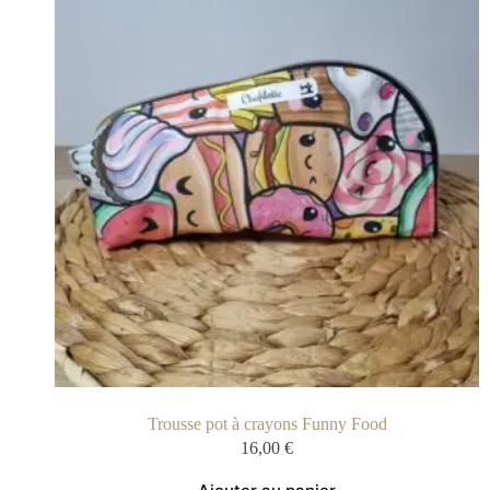
Trousse pot à crayons Funny Food
16,00
€