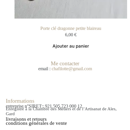
Porte clé dragonne petite blaireau
6,00
€
Ajouter au panier
Me contacter
email :
chafilotte@gmail.com
Informations
entreprise n°SIRET:: 921 505 723 000 12
Enregistré à la Chambre des Métiers et de l’Artisanat de Ales,
Gard
livraisons et retours
conditions générales de vente