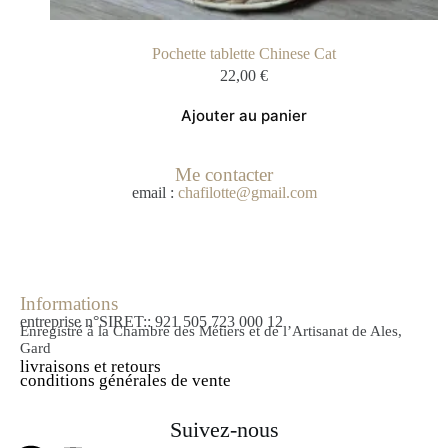
Pochette tablette Chinese Cat
22,00
€
Ajouter au panier
Me contacter
email :
chafilotte@gmail.com
Informations
entreprise n°SIRET:: 921 505 723 000 12
Enregistré à la Chambre des Métiers et de l’Artisanat de Ales,
Gard
livraisons et retours
conditions générales de vente
Suivez-nous