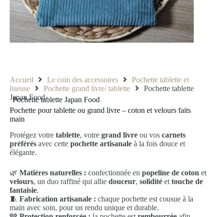
Accueil
Le coin des accessoires
Pochette tablette et
liseuse
Pochette grand livre/ tablette
Pochette tablette
Japan Food
Pochette tablette Japan Food
Pochette pour tablette ou grand livre – coton et velours faits
main
Protégez votre
tablette
, votre
grand livre
ou vos
carnets
préférés
avec cette
pochette artisanale
à la fois douce et
élégante.
🌿
Matières naturelles :
confectionnée en
popeline de coton
et
velours
, un duo raffiné qui allie
douceur
,
solidité
et
touche de
fantaisie
.
🧵
Fabrication artisanale :
chaque pochette est cousue à la
main avec soin, pour un rendu unique et durable.
🩶
Protection renforcée :
la pochette est
rembourrée
afin