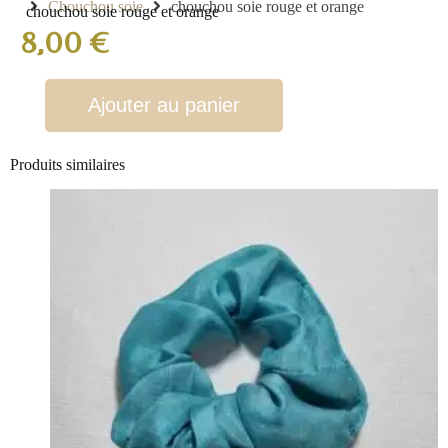
Chouchou soie
chouchou soie rouge et orange
chouchou soie rouge et orange
8,00
€
Ajouter au panier
Produits similaires