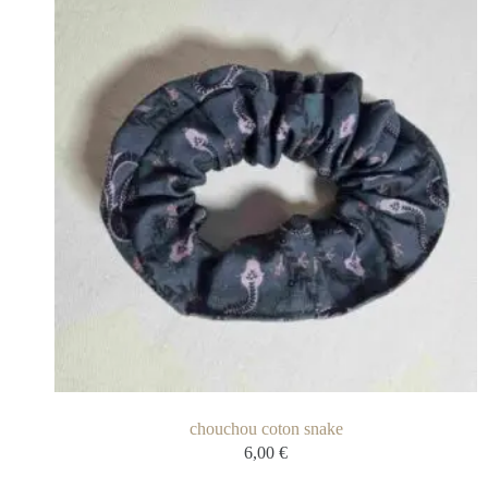
chouchou coton snake
6,00
€