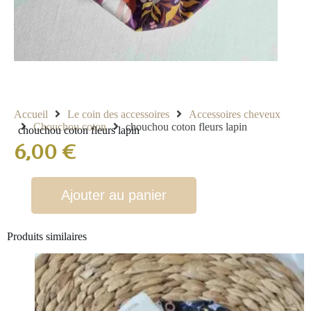
Accueil
Le coin des accessoires
Accessoires cheveux
Chouchou coton
chouchou coton fleurs lapin
chouchou coton fleurs lapin
6,00
€
Ajouter au panier
Produits similaires