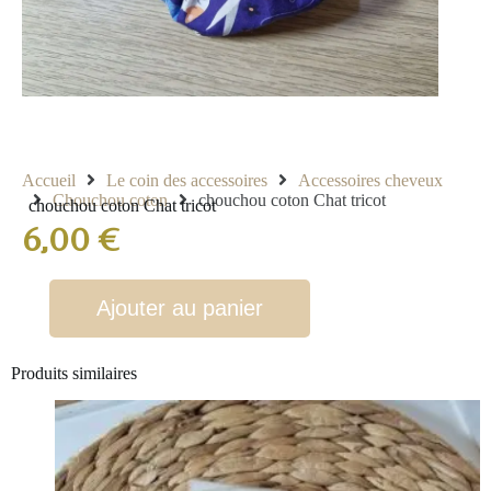
Accueil
Le coin des accessoires
Accessoires cheveux
Chouchou coton
chouchou coton Chat tricot
chouchou coton Chat tricot
6,00
€
Ajouter au panier
Produits similaires