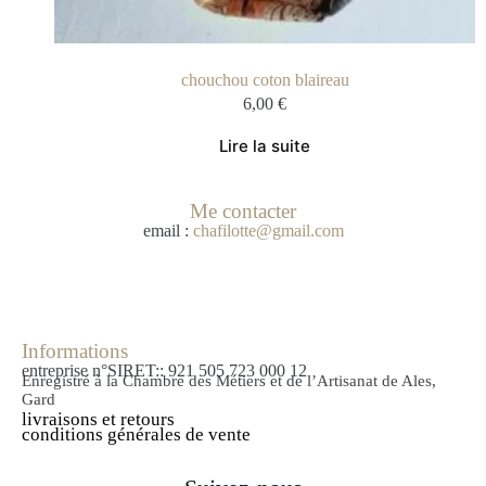
chouchou coton blaireau
6,00
€
Lire la suite
Me contacter
email :
chafilotte@gmail.com
Informations
entreprise n°SIRET:: 921 505 723 000 12
Enregistré à la Chambre des Métiers et de l’Artisanat de Ales,
Gard
livraisons et retours
conditions générales de vente