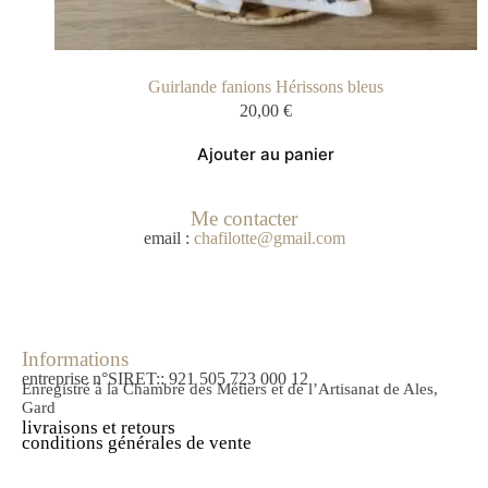
Guirlande fanions Hérissons bleus
20,00
€
Ajouter au panier
Me contacter
email :
chafilotte@gmail.com
Informations
entreprise n°SIRET:: 921 505 723 000 12
Enregistré à la Chambre des Métiers et de l’Artisanat de Ales,
Gard
livraisons et retours
conditions générales de vente